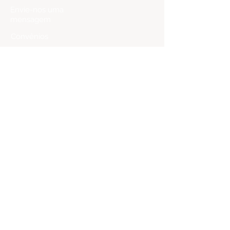
Envie-nos uma
mensagem
Convênios
Trabalhe
Conosco
Ensino
Educação
Infantil
Ensino
Fundamental
Ensino
Médio
Programa
Bilíngue
Matrículas
Agende uma visita