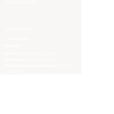
Agende uma visita
Relatório de
Transparência
Igualdade salarial
Redes Sociais
Contatos
Telefone
: 📞 (71)
3248 - 7403
Secretaria:
📱
(71) 99922-3752
Relacionamento e Matrícula:
📱
(71)
99669- 7435
Endereço
R. Ceará, 852 - Pituba
Salvador - BA, 41830-450
Como chegar