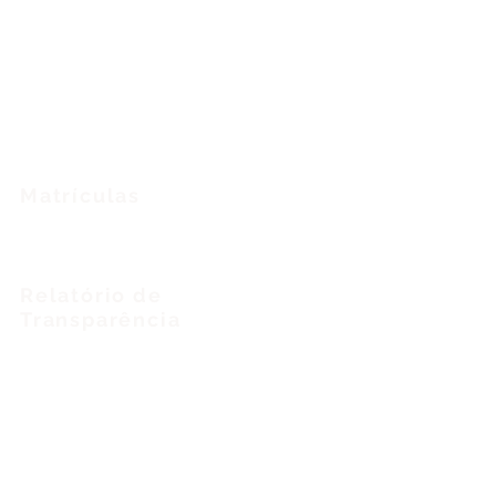
Ensino
Fundamental
Ensino
Médio
Programa
Bilíngue
Matrículas
Agende uma visita
Relatório de
Transparência
Igualdade salarial
Redes Sociais
Contatos
Telefone
: 📞 (71)
3248 - 7403
Secretaria:
📱
(71) 99922-3752