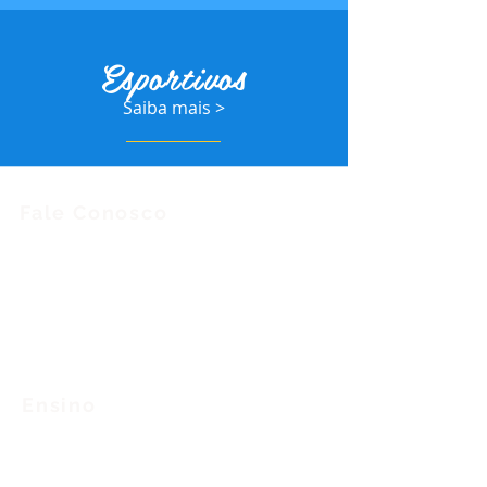
Esportivos
Saiba mais >
Fale Conosco
Envie-nos uma
mensagem
Convênios
Trabalhe
Conosco
Ensino
Educação
Infantil