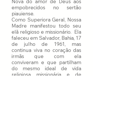
Nova do amor de Deus aos
empobrecidos no sertão
piauiense.
Como Superiora Geral, Nossa
Madre manifestou todo seu
elã religioso e missionário. Ela
faleceu em Salvador, Bahia, 17
de julho de 1961, mas
continua viva no coração das
irmãs que com ela
conviveram e que partilham
do mesmo ideal de vida
religiosa missionária e de
seguimento a Jesus
Libertador.
Fale Conosco
Envie-nos uma